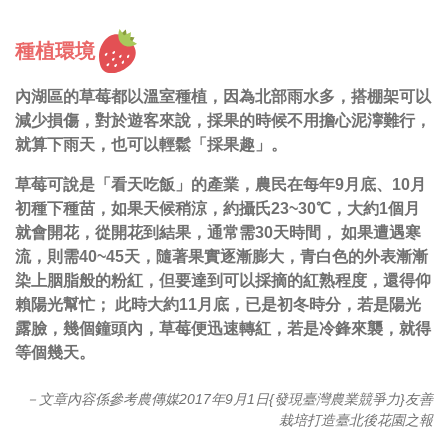
種植環境
內湖區的草莓都以溫室種植，因為北部雨水多，搭棚架可以
減少損傷，對於遊客來說，採果的時候不用擔心泥濘難行，
就算下雨天，也可以輕鬆「採果趣」。
草莓可說是「看天吃飯」的產業，農民在每年9月底、10月
初種下種苗，如果天候稍涼，約攝氏23~30℃，大約1個月
就會開花，從開花到結果，通常需30天時間， 如果遭遇寒
流，則需40~45天，隨著果實逐漸膨大，青白色的外表漸漸
染上胭脂般的粉紅，但要達到可以採摘的紅熟程度，還得仰
賴陽光幫忙； 此時大約11月底，已是初冬時分，若是陽光
露臉，幾個鐘頭內，草莓便迅速轉紅，若是冷鋒來襲，就得
等個幾天。
－文章內容係參考農傳媒2017年9月1日{發現臺灣農業競爭力}友善
栽培打造臺北後花園之報