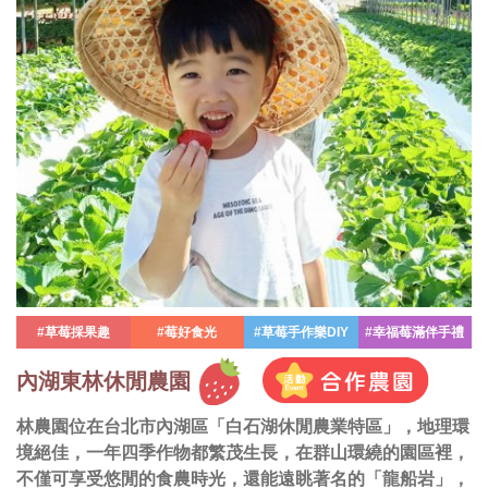
#草莓採果趣
#莓好食光
#草莓手作樂DIY
#幸福莓滿伴手禮
內湖東林休閒農園
林農園位在台北市內湖區「白石湖休閒農業特區」，地理環
境絕佳，一年四季作物都繁茂生長，在群山環繞的園區裡，
不僅可享受悠閒的食農時光，還能遠眺著名的「龍船岩」，