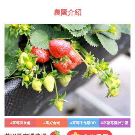
農園介紹
#草莓採果趣
#莓好食光
#草莓手作樂DIY
#幸福莓滿伴手禮