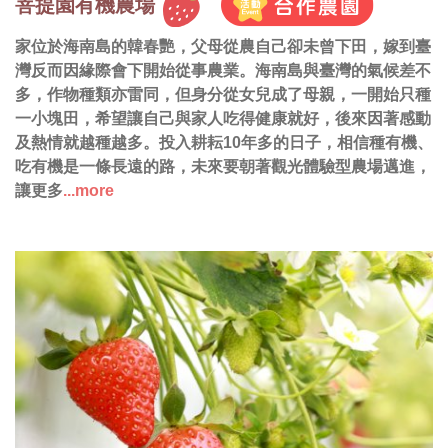
菩提園有機農場
家位於海南島的韓春艷，父母從農自己卻未曾下田，嫁到臺
灣反而因緣際會下開始從事農業。海南島與臺灣的氣候差不
多，作物種類亦雷同，但身分從女兒成了母親，一開始只種
一小塊田，希望讓自己與家人吃得健康就好，後來因著感動
及熱情就越種越多。投入耕耘10年多的日子，相信種有機、
吃有機是一條長遠的路，未來要朝著觀光體驗型農場邁進，
讓更多
...more