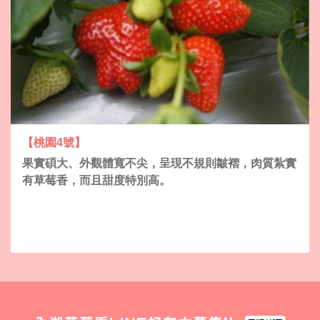
【桃園4號】
果實碩大、外觀體寬不尖，呈現不規則皺褶，肉質紮實
有草莓香，而且甜度特別高。