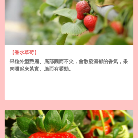
【香水草莓】
果粒外型艷麗、底部圓而不尖，會散發濃郁的香氣，果
肉嚐起來紮實、脆而有嚼勁。