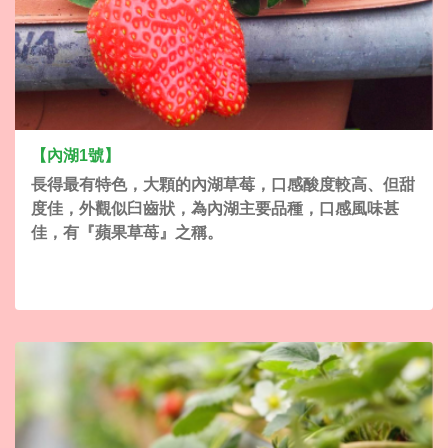
【內湖1號】
長得最有特色，大顆的內湖草莓，口感酸度較高、但甜
度佳，外觀似臼齒狀，為內湖主要品種，口感風味甚
佳，有『蘋果草苺』之稱。