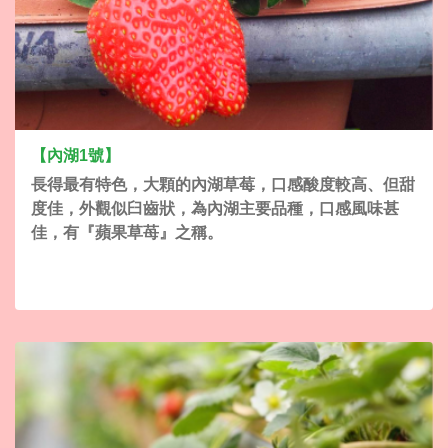
【內湖1號】
長得最有特色，大顆的內湖草莓，口感酸度較高、但甜
度佳，外觀似臼齒狀，為內湖主要品種，口感風味甚
佳，有『蘋果草苺』之稱。