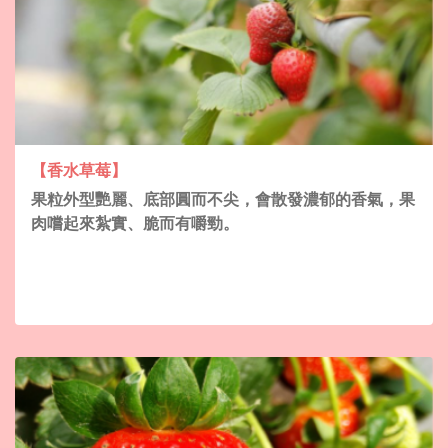
【香水草莓】
果粒外型艷麗、底部圓而不尖，會散發濃郁的香氣，果
肉嚐起來紮實、脆而有嚼勁。