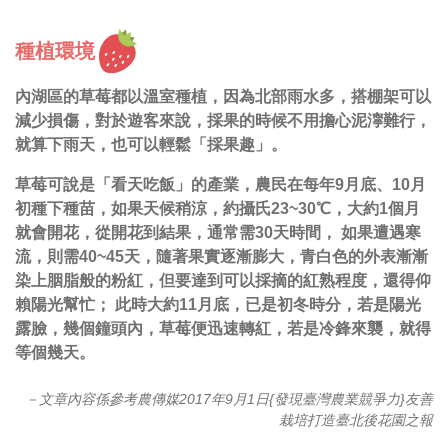
種植環境
內湖區的草莓都以溫室種植，因為北部雨水多，搭棚架可以
減少損傷，對於遊客來說，採果的時候不用擔心泥濘難行，
就算下雨天，也可以輕鬆「採果趣」。
草莓可說是「看天吃飯」的產業，農民在每年9月底、10月
初種下種苗，如果天候稍涼，約攝氏23~30℃，大約1個月
就會開花，從開花到結果，通常需30天時間， 如果遭遇寒
流，則需40~45天，隨著果實逐漸膨大，青白色的外表漸漸
染上胭脂般的粉紅，但要達到可以採摘的紅熟程度，還得仰
賴陽光幫忙； 此時大約11月底，已是初冬時分，若是陽光
露臉，幾個鐘頭內，草莓便迅速轉紅，若是冷鋒來襲，就得
等個幾天。
－文章內容係參考農傳媒2017年9月1日{發現臺灣農業競爭力}友善
栽培打造臺北後花園之報