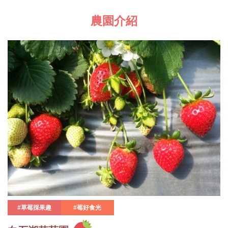
農園介紹
#草莓採果趣
#莓好食光