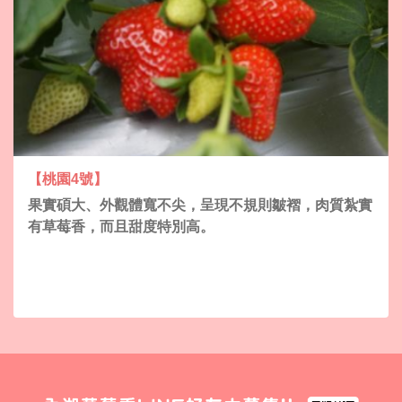
【桃園4號】
果實碩大、外觀體寬不尖，呈現不規則皺褶，肉質紮實
有草莓香，而且甜度特別高。